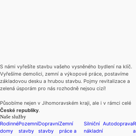
S námi vyřešíte stavbu vašeho vysněného bydlení na klíč.
Vyřešíme demolici, zemní a výkopové práce, postavíme
základovou desku a hrubou stavbu. Pojmy revitalizace a
zelená úsporám pro nás rozhodně nejsou cizí!
Působíme nejen v Jihomoravském kraji, ale i v rámci celé
České republiky
.
Naše služby
Rodinné
Pozemní
Dopravní
Zemní
Silniční
Autodoprava
R
domy
stavby
stavby
práce a
nákladní
a