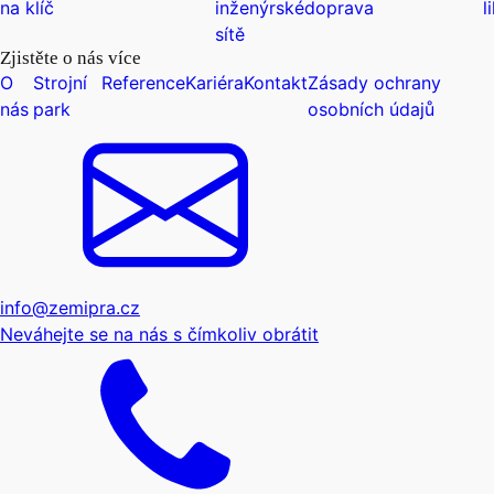
na klíč
inženýrské
doprava
l
sítě
Zjistěte o nás více
O
Strojní
Reference
Kariéra
Kontakt
Zásady ochrany
nás
park
osobních údajů
info@zemipra.cz
Neváhejte se na nás s čímkoliv obrátit