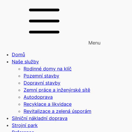
Menu
Domů
Naše služby
Rodinné domy na klíč
Pozemní stavby
Dopravní stavby
Zemní práce a inženýrské sítě
Autodoprava
Recyklace a likvidace
Revitalizace a zelená úsporám
Silniční nákladní doprava
Strojní park