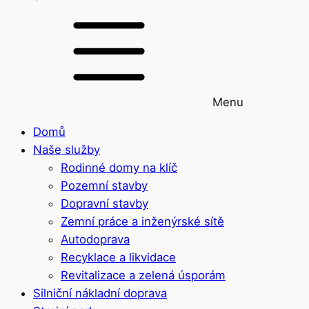
Menu
Domů
Naše služby
Rodinné domy na klíč
Pozemní stavby
Dopravní stavby
Zemní práce a inženýrské sítě
Autodoprava
Recyklace a likvidace
Revitalizace a zelená úsporám
Silniční nákladní doprava