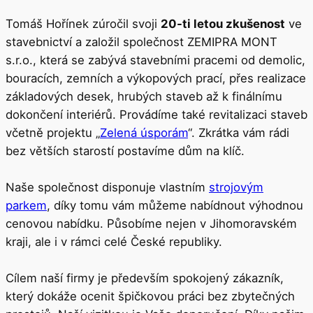
Tomáš Hořínek zúročil svoji
20-ti letou zkušenost
ve
stavebnictví a založil společnost ZEMIPRA MONT
s.r.o., která se zabývá stavebními pracemi od demolic,
bouracích, zemních a výkopových prací, přes realizace
základových desek, hrubých staveb až k finálnímu
dokončení interiérů. Provádíme také revitalizaci staveb
včetně projektu „
Zelená úsporám
“. Zkrátka vám rádi
bez větších starostí postavíme dům na klíč.
Naše společnost disponuje vlastním
strojovým
parkem
, díky tomu vám můžeme nabídnout výhodnou
cenovou nabídku. Působíme nejen v Jihomoravském
kraji, ale i v rámci celé České republiky.
Cílem naší firmy je především spokojený zákazník,
který dokáže ocenit špičkovou práci bez zbytečných