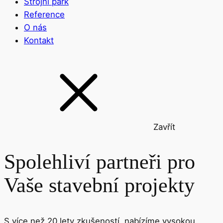
Strojní park
Reference
O nás
Kontakt
Zavřít
Spolehliví partneři pro
Vaše stavební projekty
S více než 20 lety zkušeností, nabízíme vysokou