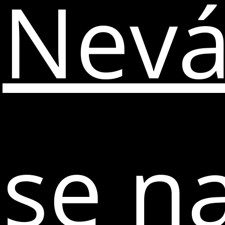
Nevá
se n