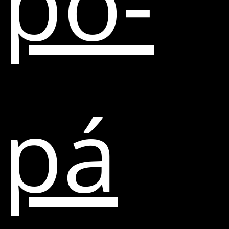
po-
pá