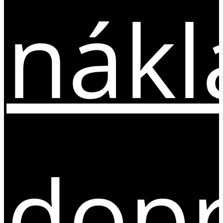
nákl
dop