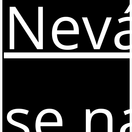
Nevá
se n