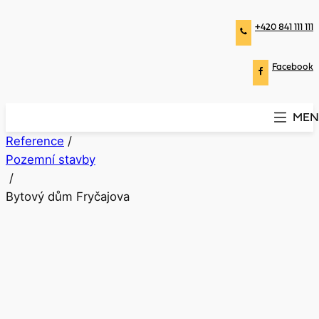
+420 841 111 111
Facebook
MEN
Reference
/
Pozemní stavby
/
Bytový dům Fryčajova