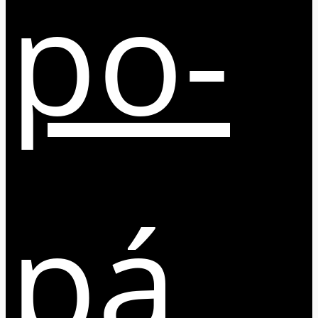
po-
pá